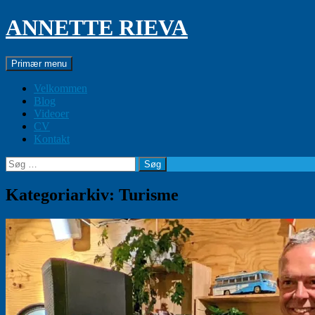
Hop
ANNETTE RIEVA
til
indhold
Søg
Primær menu
Velkommen
Blog
Videoer
CV
Kontakt
Søg
efter:
Kategoriarkiv: Turisme