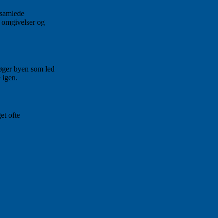
s samlede
e omgivelser og
søger byen som led
 igen.
et ofte