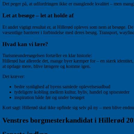
Det peger på, at udfordringen ikke er manglende kvalitet – men man
Let at besøge – let at holde af
Et andet vigtigt resultat er, at Hillerød opleves som nem at besøge. D
væsentlige barrierer i forbindelse med deres besøg. Transport, wayfin
Hvad kan vi lære?
Turismeundersøgelsen fortæller en klar historie:
Hillerød har allerede det, mange byer kæmper for – en stærk identitet, 
at opdage mere, blive længere og komme igen.
Det kræver:
bedre synlighed af byens samlede oplevelsesudbud
tydeligere kobling mellem kultur, byliv, handel og spisesteder
inspiration både før og under besøget
Kort sagt: Hillerød skal ikke opfinde sig selv på ny – men blive endnu 
Venstres borgmesterkandidat i Hillerød 2