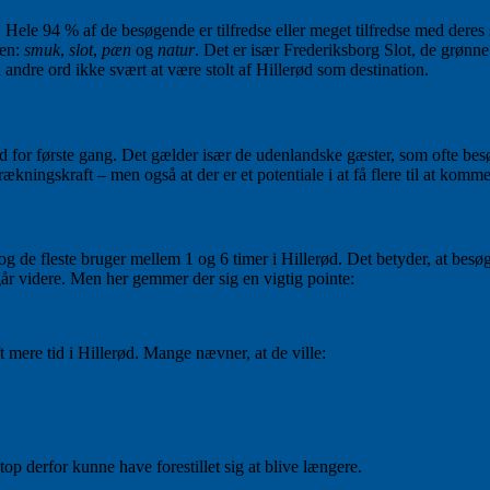
k. Hele 94 % af de besøgende er tilfredse eller meget tilfredse med dere
gen:
smuk
,
slot
,
pæn
og
natur
. Det er især Frederiksborg Slot, de grønn
andre ord ikke svært at være stolt af Hillerød som destination.
ød for første gang. Det gælder især de udenlandske gæster, som ofte be
rækningskraft – men også at der er et potentiale i at få flere til at komme
g de fleste bruger mellem 1 og 6 timer i Hillerød. Det betyder, at besøg
går videre. Men her gemmer der sig en vigtig pointe:
t mere tid i Hillerød. Mange nævner, at de ville:
op derfor kunne have forestillet sig at blive længere.