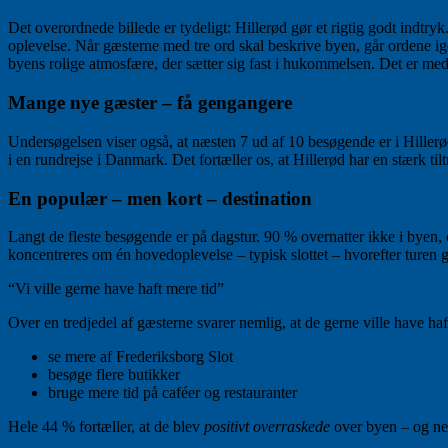
Det overordnede billede er tydeligt: Hillerød gør et rigtig godt indtry
oplevelse. Når gæsterne med tre ord skal beskrive byen, går ordene i
byens rolige atmosfære, der sætter sig fast i hukommelsen. Det er med 
Mange nye gæster – få gengangere
Undersøgelsen viser også, at næsten 7 ud af 10 besøgende er i Hiller
i en rundrejse i Danmark. Det fortæller os, at Hillerød har en stærk tilt
En populær – men kort – destination
Langt de fleste besøgende er på dagstur. 90 % overnatter ikke i byen, o
koncentreres om én hovedoplevelse – typisk slottet – hvorefter turen 
“Vi ville gerne have haft mere tid”
Over en tredjedel af gæsterne svarer nemlig, at de gerne ville have haf
se mere af Frederiksborg Slot
besøge flere butikker
bruge mere tid på caféer og restauranter
Hele 44 % fortæller, at de blev
positivt overraskede
over byen – og net