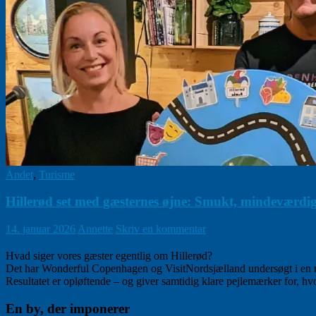
Andet
,
Turisme
Hillerød set med gæsternes øjne: Smukt, mindeværdig
14. januar 2026
Annette
Skriv en kommentar
Hvad siger vores gæster egentlig om Hillerød?
Det har Wonderful Copenhagen og VisitNordsjælland undersøgt i en 
Resultatet er opløftende – og giver samtidig klare pejlemærker for, 
En by, der imponerer